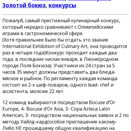
Золотой бокюз
,
конкурсы
Пожалуй, самый престижный кулинарный конкурс,
который нередко сравнивают с Олимпийскими
играми в гастрономической сфере.
(Хотя правильнее было бы отдать это звание
International Exhibition of Culinary Art, она проводится
раз в четыре года)Конкурс проходит каждые два
года, в последних числах января, в Лионе(родном
городе Поля Бокюза). Участники из 24 стран за 5
часов 35 минут должны представить два блюда-
мясное и рыбное. По регламенту каждая команда
состоит из 2-х шеф-поваров, одного lead- chef и
ассистента, моложе 22 лет.
12 команд выбираются посредством Bocuse d’Or
Europe, 4- Bocuse d’Or Asia, 3- Copa Azteca Latin
American, 3- посредством национальных заявок и 2 по
методу Уайлд-кард(особое приглашение какому-
Либо НЕ прошедшему общую квалификацию на