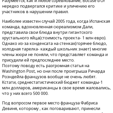
Разумеется, как и любое соревнование, Bocuse d’Or
нередко подвергался критике и уличению его
участников в нарушении правил.
Наиболее известен случай 2005 года, когда Испанская
команда, вдохновленная сюреализмом Дали,
представила свои блюда внутри гигантского
хрустального яйца(стоимость проекта- 1 млн евро).
Однако из-за конденсата на стенках(горячее блюдо,
холодная тарелка- каждый школьник знает) многие
члены жюри не поняли, что представляет команда и
присудили ей предпоследнее место.
Поэтому поводу есть разгромная статья на
Washington Post, но они после проигрыша Ричарда
Розндейла французов вообще не очень любят.
Кстати, среднестатистический бюджет команды-1
млн долларов, американцы в свое время жаловались,
что у них всего 500 000.
Под вопросом первое место француза Фабриса
Девиня, которому , как поговаривают, принесли