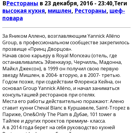
В
Рестораны
в 23 декабря, 2016 - 23:40
,Теги
высокая кухня
,
мишлен
,
Рестораны
,
шеф-
повара
За Яником Аллено, возглавляющим Yannick Alléno
Group, в профессиональном сообществе закрепилось
прозвище «Принц Дворцов».
Начав свою карьеру в Royal Monceau (отель, где
останавливались Эйзенхауэр, Черчилль, Мадонна,
Майкл Джексон), в 1999 он получил свою первую
звезду Мишлен, в 2004- вторую, а в 2007- третью.
Годом позже, при содействии Флоренса Кейна, он
основал Group Yannick Alléno, и начал заниматься
консультацией ресторанов при отелях.
Места его работы действительно поражают: Алено
ставит кухни Cheval Blanc в Куршавеле, Saint-Tropez в
Париже, One&Only The Plam в Дубае, 101 tower в
Тайпее и других проектов премиум- класса.
А в 2014 года берет на себя руководство кухней