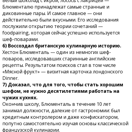
Белый шоколад с икрой, лосось с лакрицей —
Блюменталю принадлежат самые странные и
диковинные пары. И самое главное — они
действительно были вкусными. Его исследования
послужили открытию теории сочетаний —
foodpairing, которая сейчас успешно используется
шеф-поварами.
6) Воссоздал британскую кулинарную историю.
Хестон Блюменталь — один из немногих шеф-
поваров, исследовавших старинные английские
рецепты. Результатом поисков стал в том числе
«Мясной фрукт» — визитная карточка лондонского
Dinner.
7) Доказал, что для того, чтобы стать хорошим
шефом, не нужно десятилетиями работать на
чужих кухнях.
Окончив школу, Блюменталь в течение 10 лет
занимал должности, далекие от гастрономии: был
кредитным контролером и даже конфискатором,
попутно самостоятельно изучая основы классической
французской кулинарии.