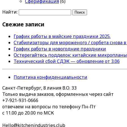
Сферификация
(6)
Найти:
Свежие записи
График работы в майские праздники 2025.
Стабилизаторы для мороженого / сорбета снова в
График работы в новогодние праздники
Остерегайтесь подделок: китайские микропланы
Технический сбой СДЭК — обновление от 3.06
Политика конфиденциальности
Санкт-Петербург, 8 линия В.О. 33
Только выдача заказов, оформленных через сайт
+7-921-931-0666
отвечаем на вопросы по телефону Пн-Пт
с 11.00 до 20.00 по МСК
Hello@kitchenindustries.club