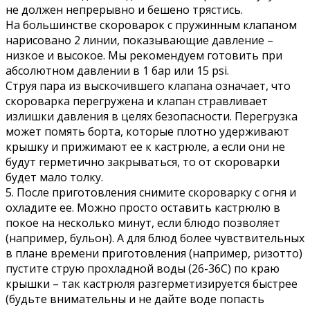
не должен непрерывно и бешено трястись.
На большинстве скороварок с пружинным клапаном
нарисовано 2 линии, показывающие давление –
низкое и высокое. Мы рекомендуем готовить при
абсолютном давлении в 1 бар или 15 psi.
Струя пара из выскочившего клапана означает, что
скороварка перегружена и клапан стравливает
излишки давления в целях безопасности. Перегрузка
может помять борта, которые плотно удерживают
крышку и прижимают ее к кастрюле, а если они не
будут герметично закрываться, то от скороварки
будет мало толку.
5. После приготовления снимите скороварку с огня и
охладите ее. Можно просто оставить кастрюлю в
покое на несколько минут, если блюдо позволяет
(например, бульон). А для блюд более чувствительных
в плане времени приготовления (например, ризотто)
пустите струю прохладной воды (26-36С) по краю
крышки – так кастрюля разгерметизируется быстрее
(будьте внимательны и не дайте воде попасть