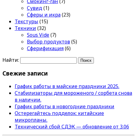
Смокинг-ган
(7)
Сувид
(1)
Сферы и икра
(23)
Текстуры
(15)
Техники
(32)
Sous Vide
(7)
Выбор продуктов
(5)
Сферификация
(6)
Найти:
Свежие записи
График работы в майские праздники 2025.
Стабилизаторы для мороженого / сорбета снова
в наличии.
График работы в новогодние праздники
Остерегайтесь подделок: китайские
микропланы.
Технический сбой СДЭК — обновление от 3.06