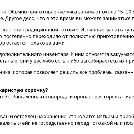
ни. Обычно приготовление мяса занимает около 15- 20 м
. Другое дело, что в это время вы можете заниматься 
, как при традиционной готовке. Истинные фанаты сувид
со постепенно переходило от полностью приготовленно
ор остается только за вами.
 дополнительного инвентаря. К ним относятся вакуумат
статью, они у вас либо есть, либо вы собираетесь их пр
хника, которая позволяет решить все проблемы, связан
жаристую корочку?
стейк. Раскаленная сковорода и пропановая горелка- ид
ан и оставлен на хранение, становится мягким и приоб
авлять стейк непосредственно перед готовкой или посл