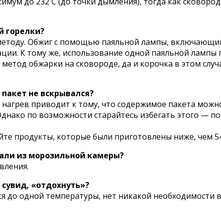
имум до 232 С (до точки дымления), тогда как сковоро
й горелки?
методу. Обжиг с помощью паяльной лампы, включающий
и. К тому же, использование одной паяльной лампы пр
етод обжарки на сковороде, да и корочка в этом случа
 пакет не вскрывался?
нагрев приводит к тому, что содержимое пакета можн
днако по возможности старайтесь избегать этого — пов
йте продукты, которые были приготовлены ниже, чем 54
тали из морозильной камеры?
вления.
 сувид, «отдохнуть»?
ся до одной температуры, нет никакой необходимости в