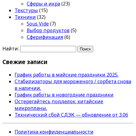
Сферы и икра
(23)
Текстуры
(15)
Техники
(32)
Sous Vide
(7)
Выбор продуктов
(5)
Сферификация
(6)
Найти:
Свежие записи
График работы в майские праздники 2025.
Стабилизаторы для мороженого / сорбета снова
в наличии.
График работы в новогодние праздники
Остерегайтесь подделок: китайские
микропланы.
Технический сбой СДЭК — обновление от 3.06
Политика конфиденциальности