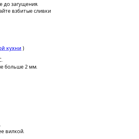
е до загущения.
айте взбитые сливки
ой кухни
)
.
не больше 2 мм.
.
ее вилкой.