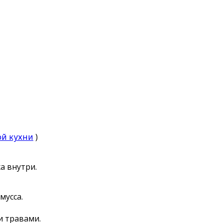
ой кухни
)
а внутри.
мусса.
и травами.