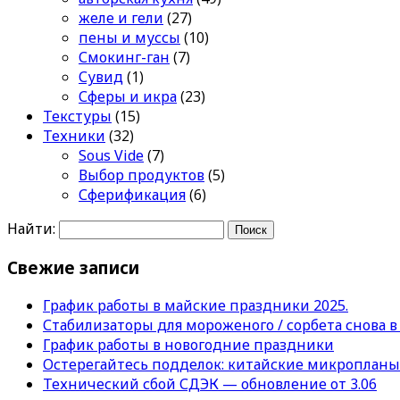
желе и гели
(27)
пены и муссы
(10)
Смокинг-ган
(7)
Сувид
(1)
Сферы и икра
(23)
Текстуры
(15)
Техники
(32)
Sous Vide
(7)
Выбор продуктов
(5)
Сферификация
(6)
Найти:
Свежие записи
График работы в майские праздники 2025.
Стабилизаторы для мороженого / сорбета снова в
График работы в новогодние праздники
Остерегайтесь подделок: китайские микропланы
Технический сбой СДЭК — обновление от 3.06