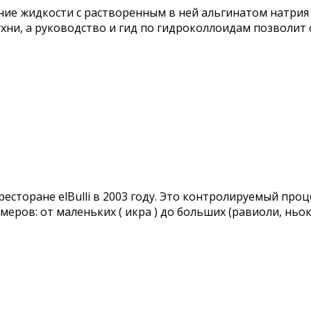
е жидкости с растворенным в ней альгинатом натрия в
ни, а руководство и гид по гидроколлоидам позволит 
есторане elBulli в 2003 году. Это контролируемый про
ров: от маленьких ( икра ) до больших (равиоли, ньок