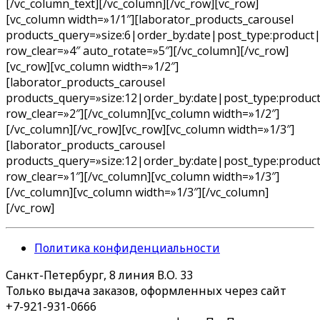
[/vc_column_text][/vc_column][/vc_row][vc_row]
[vc_column width=»1/1″][laborator_products_carousel
products_query=»size:6|order_by:date|post_type:product|
row_clear=»4″ auto_rotate=»5″][/vc_column][/vc_row]
[vc_row][vc_column width=»1/2″]
[laborator_products_carousel
products_query=»size:12|order_by:date|post_type:produc
row_clear=»2″][/vc_column][vc_column width=»1/2″]
[/vc_column][/vc_row][vc_row][vc_column width=»1/3″]
[laborator_products_carousel
products_query=»size:12|order_by:date|post_type:produc
row_clear=»1″][/vc_column][vc_column width=»1/3″]
[/vc_column][vc_column width=»1/3″][/vc_column]
[/vc_row]
Политика конфиденциальности
Санкт-Петербург, 8 линия В.О. 33
Только выдача заказов, оформленных через сайт
+7-921-931-0666