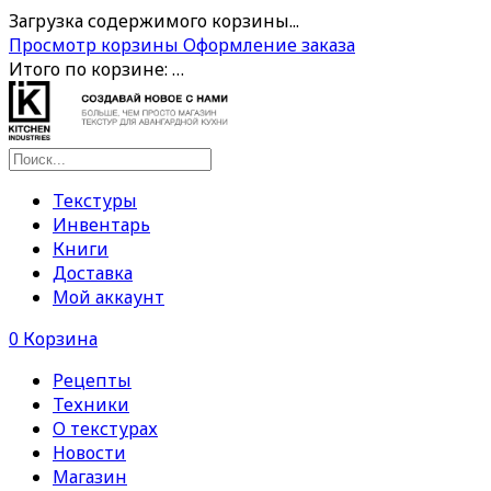
Загрузка содержимого корзины...
Просмотр корзины
Оформление заказа
Итого по корзине:
…
Текстуры
Инвентарь
Книги
Доставка
Мой аккаунт
0
Корзина
Рецепты
Техники
О текстурах
Новости
Магазин