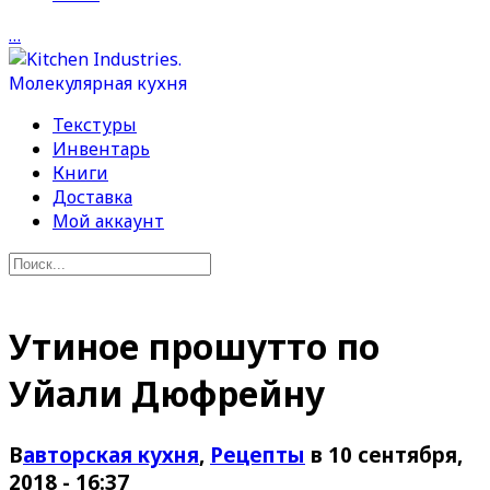
…
Текстуры
Инвентарь
Книги
Доставка
Мой аккаунт
Утиное прошутто по
Уйали Дюфрейну
В
авторская кухня
,
Рецепты
в 10 сентября,
2018 - 16:37